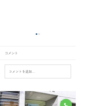
コメント
6月３０日 診
コメントを追加…
令和８年 ☆夏季休診の
おしらせ☆