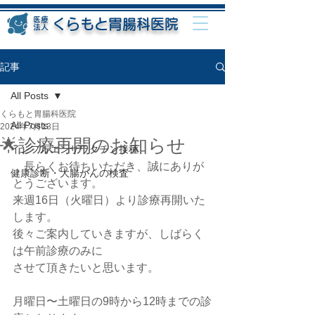
医療
くらもと胃腸科医院
法人
記事
All Posts
くらもと胃腸科医院
All Posts
2024年7月13日
🌟診療再開のお知らせ
インフルエンザワクチン接種
　長らくお待ちいただき、誠にありが
健康診断・大腸がんの検査
とうございます。
来週16日（火曜日）より診療再開いた
します。
後々ご案内していきますが、しばらく
は午前診療のみに
させて頂きたいと思います。
月曜日〜土曜日の9時から12時までの診