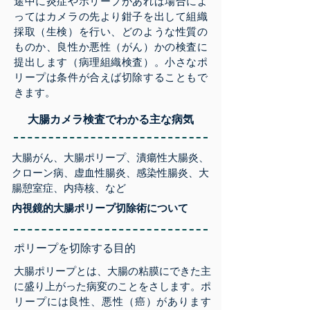
途中に炎症やポリープがあれば場合によ
ってはカメラの先より鉗子を出して組織
採取（生検）を行い、どのような性質の
ものか、良性か悪性（がん）かの検査に
提出します（病理組織検査）。小さなポ
リープは条件が合えば切除することもで
きます。
​大腸カメラ検査でわかる主な病気
大腸がん、大腸ポリープ、潰瘍性大腸炎、
クローン病、虚血性腸炎、感染性腸炎、大
腸憩室症、内痔核、など
内視鏡的大腸ポリープ切除術について​
​ポリープを切除する目的
大腸ポリープとは、大腸の粘膜にできた主
に盛り上がった病変のことをさします。ポ
リープには良性、悪性（癌）があります